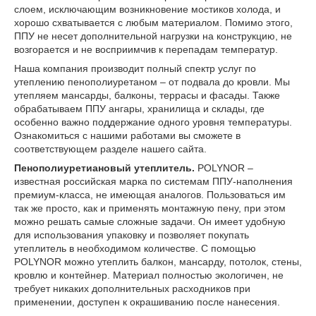
слоем, исключающим возникновение мостиков холода, и
хорошо схватывается с любым материалом. Помимо этого,
ППУ не несет дополнительной нагрузки на конструкцию, не
возгорается и не восприимчив к перепадам температур.
Наша компания производит полный спектр услуг по
утеплению пенополиуретаном – от подвала до кровли. Мы
утепляем мансарды, балконы, террасы и фасады. Также
обрабатываем ППУ ангары, хранилища и склады, где
особенно важно поддержание одного уровня температуры.
Ознакомиться с нашими работами вы сможете в
соответствующем разделе нашего сайта.
Пенополиуретиановый утеплитель.
POLYNOR –
известная российская марка по системам ППУ-наполнения
премиум-класса, не имеющая аналогов. Пользоваться им
так же просто, как и применять монтажную пену, при этом
можно решать самые сложные задачи. Он имеет удобную
для использования упаковку и позволяет покупать
утеплитель в необходимом количестве. С помощью
POLYNOR можно утеплить балкон, мансарду, потолок, стены,
кровлю и контейнер. Материал полностью экологичен, не
требует никаких дополнительных расходников при
применении, доступен к окрашиванию после нанесения.