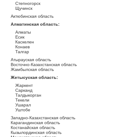
Степногорск
Щучинск
Актюбинская область
Алматинская область
:
Алматы
Есик
Каскелен
Конаев
Талгар
Атырауская область
Восточно-Казахстанская область
Жамбылская область
Жетысуская область
:
Жаркент
Сарканд
Талдыкорган
Текели
Ушарал
Уштобе
Западно-Казахстанская область
Карагандинская область
Костанайская область
Кызылординская область