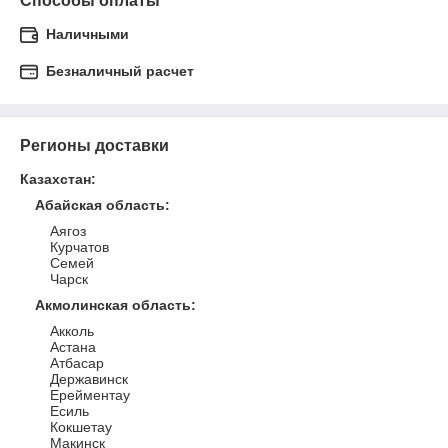
Способы оплаты
Наличными
Безналичный расчет
Регионы доставки
Казахстан
:
Абайская область
:
Аягоз
Курчатов
Семей
Чарск
Акмолинская область
:
Акколь
Астана
Атбасар
Державинск
Ерейментау
Есиль
Кокшетау
Макинск