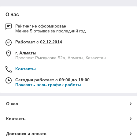
О нас
Наша компания работает с самой надежной
Рейтинг не сформирован
технологией – гидроизоляция полимочевиной.
Менее 5 отзывов за последний год
Работает с 02.12.2014
г. Алматы
Полимочевина отвечает всем стандартам
Проспект Рыскулова 52а, Алматы, Казахстан
изоляционного материала – эстетичность,
долговечность, надежность,
Контакты
многофункциональность.
Сегодня работает с 09:00 до 18:00
Показать весь график работы
С ее помощью изолируют трубы, пол, кровли,
фундамент, бассейны и резервуары, подвалы и
О нас
санузлы.
Особенности и достоинства
Контакты
полимочевины
Доставка и оплата