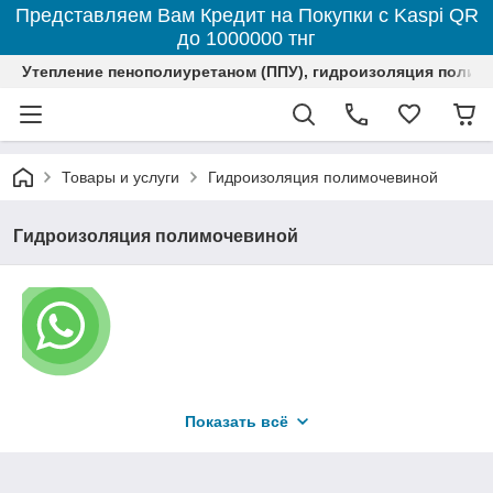
Представляем Вам Кредит на Покупки с Kaspi QR
до 1000000 тнг
Утепление пенополиуретаном (ППУ), гидроизоляция полим
Товары и услуги
Гидроизоляция полимочевиной
Гидроизоляция полимочевиной
Наша компания
Показать всё
«КазТеплоГидроИзоляция» оказывает
полный спектр услуг по гидроизоляции