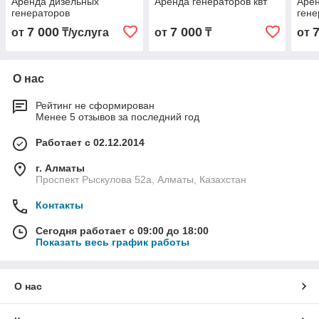
Аренда дизельных
Аренда генераторов квт
Арен
генераторов
гене
7 000
7 000
от
₸/услуга
от
₸
от
О нас
Рейтинг не сформирован
Менее 5 отзывов за последний год
Работает с 02.12.2014
г. Алматы
Проспект Рыскулова 52а, Алматы, Казахстан
Контакты
Сегодня работает с 09:00 до 18:00
Показать весь график работы
О нас