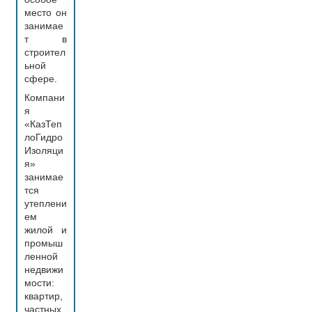
место он
занимае
т в
строител
ьной
сфере.
Компани
я
«КазТеп
лоГидро
Изоляци
я»
занимае
тся
утеплени
ем
жилой и
промыш
ленной
недвижи
мости:
квартир,
частных