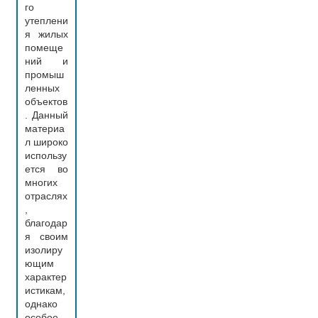
го
утеплени
я жилых
помеще
ний и
промыш
ленных
объектов
. Данный
материа
л широко
использу
ется во
многих
отраслях
,
благодар
я своим
изолиру
ющим
характер
истикам,
однако
особое