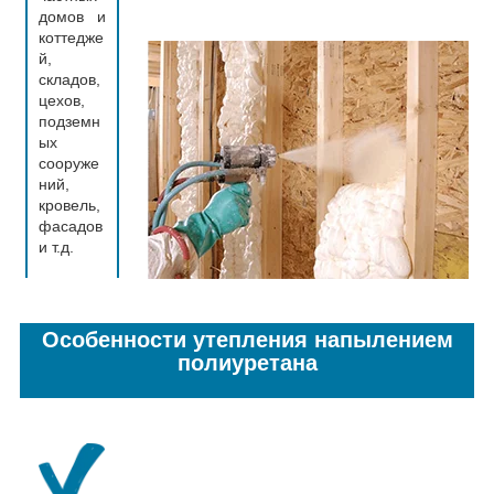
домов и
коттедже
й,
складов,
цехов,
подземн
ых
сооруже
ний,
кровель,
фасадов
и т.д.
Особенности утепления напылением
полиуретана