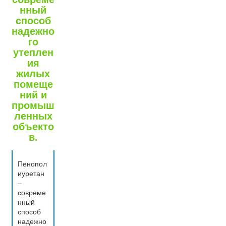
нный
способ
надежно
го
утеплен
ия
жилых
помеще
ний и
промыш
ленных
объекто
в.
Пенопол
иуретан
–
совреме
нный
способ
надежно