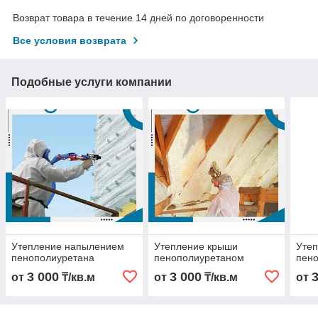
Возврат товара в течение 14 дней по договоренности
Все условия возврата
Подобные услуги компании
Утепление напылением
Утепление крыши
Уте
пенополиуретана
пенополиуретаном
пен
3 000
3 000
от
₸/кв.м
от
₸/кв.м
от