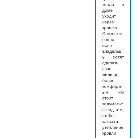
тепла в
доме
уходит
через
кровлю.
Соответст
венно,
если
владельц
ы хотят
сделать
свое
жилище
более
комфортн
ым, им
стоит
задуматьс
я над тем,
чтобы
заказать
утепление
кровли