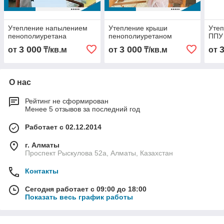
Утепление напылением
Утепление крыши
Уте
пенополиуретана
пенополиуретаном
ППУ
3 000
3 000
от
₸/кв.м
от
₸/кв.м
от
О нас
Рейтинг не сформирован
Менее 5 отзывов за последний год
Работает с 02.12.2014
г. Алматы
Проспект Рыскулова 52а, Алматы, Казахстан
Контакты
Сегодня работает с 09:00 до 18:00
Показать весь график работы