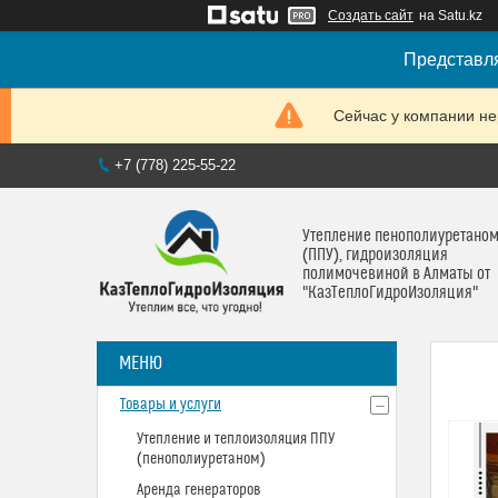
Создать сайт
на Satu.kz
Представля
Сейчас у компании не
+7 (778) 225-55-22
Утепление пенополиуретано
(ППУ), гидроизоляция
полимочевиной в Алматы от
"КазТеплоГидроИзоляция"
Товары и услуги
Утепление и теплоизоляция ППУ
(пенополиуретаном)
Аренда генераторов