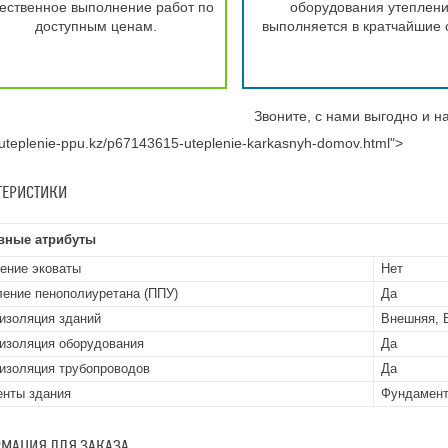
чественное выполнение работ по
оборудования утеплен
доступным ценам.
выполняется в кратчайшие 
Звоните, с нами выгодно и н
//uteplenie-ppu.kz/p67143615-uteplenie-karkasnyh-domov.html">
ТЕРИСТИКИ
вные атрибуты
ение эковаты
Нет
ение пенополиуретана (ППУ)
Да
изоляция зданий
Внешняя, 
изоляция оборудования
Да
изоляция трубопроводов
Да
нты здания
Фундамент
МАЦИЯ ДЛЯ ЗАКАЗА