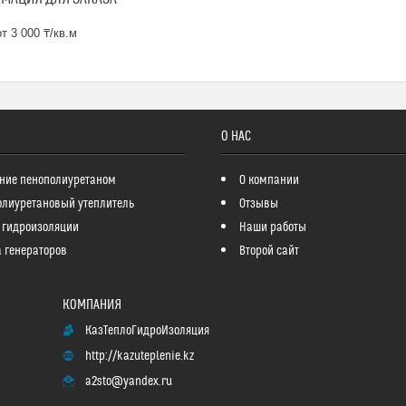
т 3 000 ₸/кв.м
О НАС
ние пенополиуретаном
О компании
олиуретановый утеплитель
Отзывы
 гидроизоляции
Наши работы
 генераторов
Второй сайт
КазТеплоГидроИзоляция
http://kazuteplenie.kz
a2sto@yandex.ru