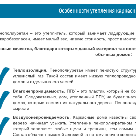
Особенности утепления каркас
нополиуретан – это утеплитель, который занимает лидирующие 
жаробезопасен, имеет малый вес, низкую стоимость, прост в монта
авные качества, благодаря которым данный материал так вост
обычных домов:
Теплоизоляция
. Пенополиуретан имеет пенистую структур
углекислый газ. Такой состав имеет низкую теплопроводн
домов и отдельных его частей
Влагонепроницаемость
. ППУ – это пластик, который не бо
себя. Следовательно, дом, утепленный ППУ, не будет знать
домах, которые состоят из натурального дерева. Пенополи
сырости
Воздухонепроницаемость
. Каркасные дома известны св
дерево начинает усыхать. Утепление пенополиуретаном 
который заполняет любые щели и трещины, тем самым н
Состав обладает высокой адгезией, а потому прочно крепитс