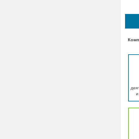
Комп
деят
и