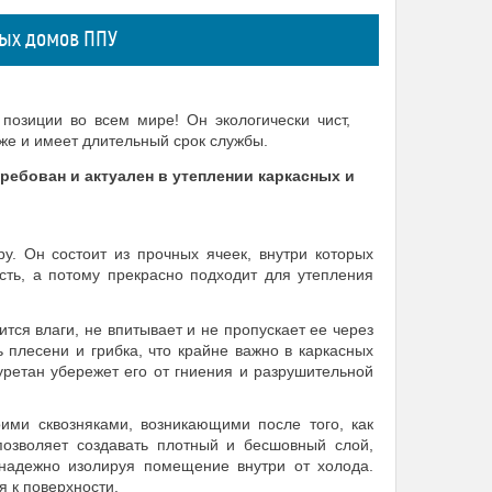
ных домов ППУ
позиции во всем мире! Он экологически чист,
же и имеет длительный срок службы.
ребован и актуален в утеплении каркасных и
у. Он состоит из прочных ячеек, внутри которых
ость, а потому прекрасно подходит для утепления
ится влаги, не впитывает и не пропускает ее через
 плесени и грибка, что крайне важно в каркасных
уретан убережет его от гниения и разрушительной
оими сквозняками, возникающими после того, как
позволяет создавать плотный и бесшовный слой,
адежно изолируя помещение внутри от холода.
я к поверхности.