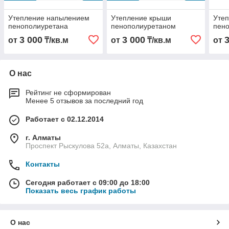
Утепление напылением
Утепление крыши
Уте
пенополиуретана
пенополиуретаном
пен
3 000
3 000
от
₸/кв.м
от
₸/кв.м
от
О нас
Рейтинг не сформирован
Менее 5 отзывов за последний год
Работает с 02.12.2014
г. Алматы
Проспект Рыскулова 52а, Алматы, Казахстан
Контакты
Сегодня работает с 09:00 до 18:00
Показать весь график работы
О нас