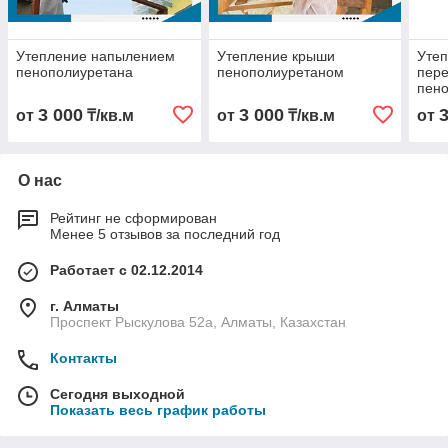
Утепление напылением
Утепление крыши
Утеп
пенополиуретана
пенополиуретаном
пер
пен
3 000
3 000
от
₸/кв.м
от
₸/кв.м
от
О нас
Рейтинг не сформирован
Менее 5 отзывов за последний год
Работает с 02.12.2014
г. Алматы
Проспект Рыскулова 52а, Алматы, Казахстан
Контакты
Сегодня выходной
Показать весь график работы