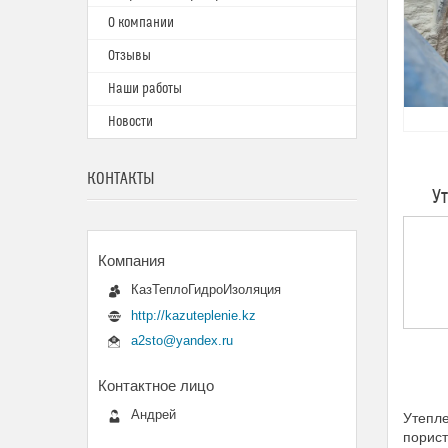
О компании
Отзывы
Наши работы
Новости
КОНТАКТЫ
У
КазТеплоГидроИзоляция
http://kazuteplenie.kz
a2sto@yandex.ru
Андрей
Утепле
порис