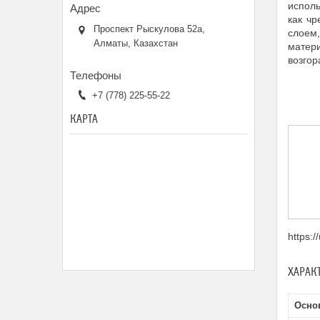
исполь
как ч
Проспект Рыскулова 52а,
слоем
Алматы, Казахстан
матери
возгор
+7 (778) 225-55-22
КАРТА
https:
ХАРАК
Осно