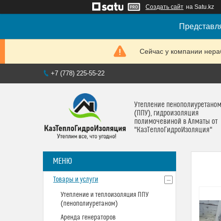
Создать сайт
на Satu.kz
Представля
Сейчас у компании нераб
+7 (778) 225-55-22
Утепление пенополиуретано
(ППУ), гидроизоляция
полимочевиной в Алматы от
"КазТеплоГидроИзоляция"
Товары и услуги
Утепление и теплоизоляция ППУ
(пенополиуретаном)
Аренда генераторов