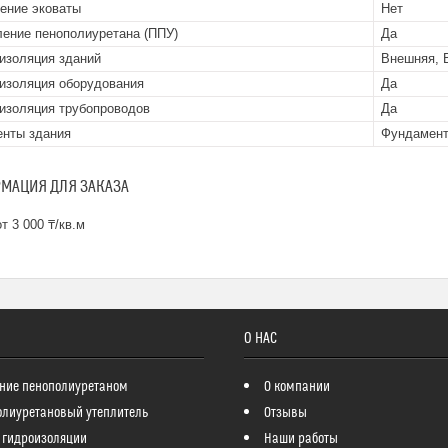
ение эковаты
Нет
ение пенополиуретана (ППУ)
Да
изоляция зданий
Внешняя, 
изоляция оборудования
Да
изоляция трубопроводов
Да
нты здания
Фундамент
МАЦИЯ ДЛЯ ЗАКАЗА
т 3 000 ₸/кв.м
О НАС
ние пенополиуретаном
О компании
олиуретановый утеплитель
Отзывы
 гидроизоляции
Наши работы