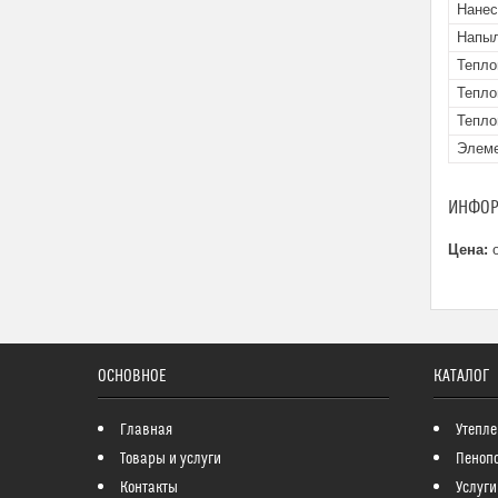
Нанес
Напыл
Тепло
Тепло
Тепло
Элеме
ИНФОР
Цена:
о
ОСНОВНОЕ
КАТАЛОГ
Главная
Утепле
Товары и услуги
Пеноп
Контакты
Услуги