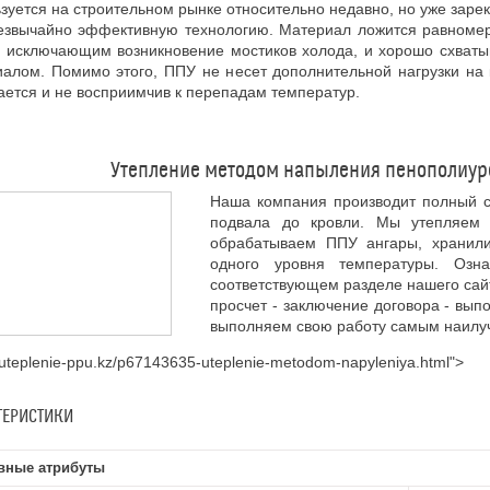
зуется на строительном рынке относительно недавно, но уже заре
резвычайно эффективную технологию. Материал ложится равном
, исключающим возникновение мостиков холода, и хорошо схват
алом. Помимо этого, ППУ не несет дополнительной нагрузки на 
ается и не восприимчив к перепадам температур.
Утепление методом напыления пенополиурет
Наша компания производит полный с
подвала до кровли. Мы утепляем 
обрабатываем ППУ ангары, хранил
одного уровня температуры. Оз
соответствующем разделе нашего сайт
просчет - заключение договора - вып
выполняем свою работу самым наилуч
//uteplenie-ppu.kz/p67143635-uteplenie-metodom-napyleniya.html">
ТЕРИСТИКИ
вные атрибуты