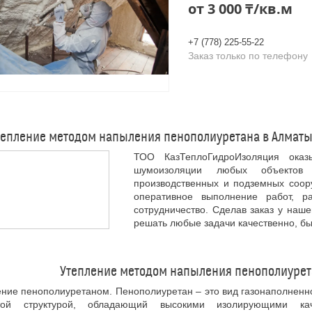
от
3 000 ₸/кв.м
+7 (778) 225-55-22
Заказ только по телефону
тепление методом напыления пенополиуретана в Алматы
ТОО КазТеплоГидроИзоляция оказ
шумоизоляции любых объектов 
производственных и подземных соору
оперативное выполнение работ, р
сотрудничество. Сделав заказ у наш
решать любые задачи качественно, бы
Утепление методом напыления пенополиурета
ние пенополиуретаном. Пенополиуретан – это вид газонаполненн
той структурой, обладающий высокими изолирующими ка