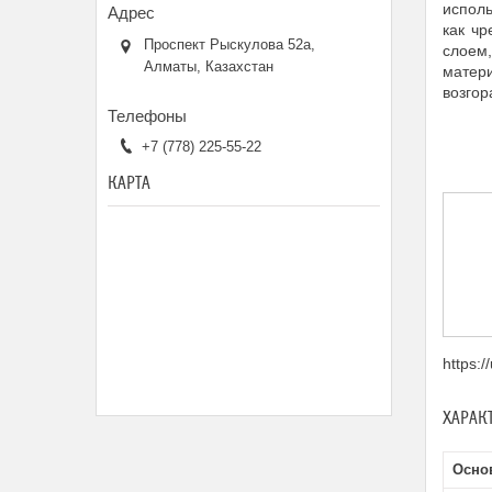
исполь
как ч
Проспект Рыскулова 52а,
слоем
Алматы, Казахстан
матери
возгор
+7 (778) 225-55-22
КАРТА
https:
ХАРАК
Осно