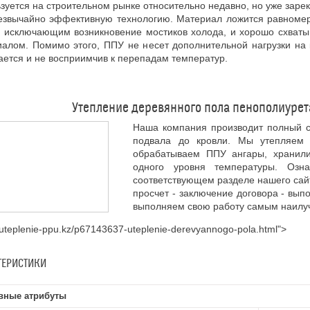
зуется на строительном рынке относительно недавно, но уже заре
резвычайно эффективную технологию. Материал ложится равном
, исключающим возникновение мостиков холода, и хорошо схват
алом. Помимо этого, ППУ не несет дополнительной нагрузки на 
ается и не восприимчив к перепадам температур.
Утепление деревянного пола пенополиурета
Наша компания производит полный с
подвала до кровли. Мы утепляем 
обрабатываем ППУ ангары, хранил
одного уровня температуры. Оз
соответствующем разделе нашего сайт
просчет - заключение договора - вып
выполняем свою работу самым наилуч
//uteplenie-ppu.kz/p67143637-uteplenie-derevyannogo-pola.html">
ТЕРИСТИКИ
вные атрибуты