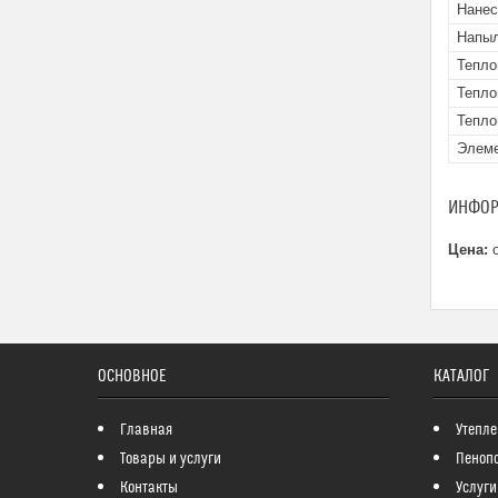
Нанес
Напыл
Тепло
Тепло
Тепло
Элеме
ИНФОР
Цена:
о
ОСНОВНОЕ
КАТАЛОГ
Главная
Утепле
Товары и услуги
Пеноп
Контакты
Услуги