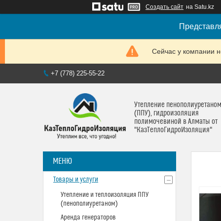
Создать сайт
на Satu.kz
Представля
Сейчас у компании н
+7 (778) 225-55-22
Утепление пенополиуретано
(ППУ), гидроизоляция
полимочевиной в Алматы от
"КазТеплоГидроИзоляция"
Товары и услуги
Утепление и теплоизоляция ППУ
(пенополиуретаном)
Аренда генераторов