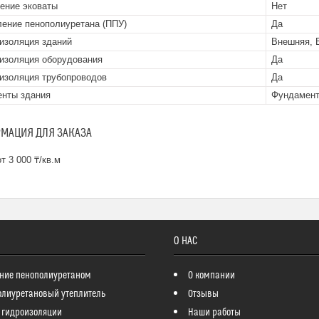
ение эковаты
Нет
ение пенополиуретана (ППУ)
Да
изоляция зданий
Внешняя, 
изоляция оборудования
Да
изоляция трубопроводов
Да
нты здания
Фундамент
МАЦИЯ ДЛЯ ЗАКАЗА
т 3 000 ₸/кв.м
О НАС
ние пенополиуретаном
О компании
олиуретановый утеплитель
Отзывы
 гидроизоляции
Наши работы