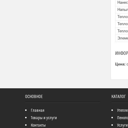
Нанес
Напыл
Тепло
Тепло
Тепло
Элеме
ИНФОР
Цена:
о
ОСНОВНОЕ
КАТАЛОГ
Главная
Утепле
Товары и услуги
Пеноп
Контакты
Услуги