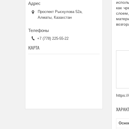
исполь
как ч
Проспект Рыскулова 52а,
слоем
Алматы, Казахстан
матери
возгор
+7 (778) 225-55-22
КАРТА
https:
ХАРАК
Осно