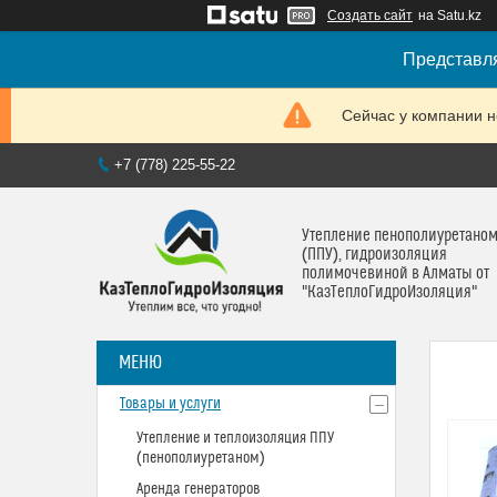
Создать сайт
на Satu.kz
Представля
Сейчас у компании н
+7 (778) 225-55-22
Утепление пенополиуретано
(ППУ), гидроизоляция
полимочевиной в Алматы от
"КазТеплоГидроИзоляция"
Товары и услуги
Утепление и теплоизоляция ППУ
(пенополиуретаном)
Аренда генераторов