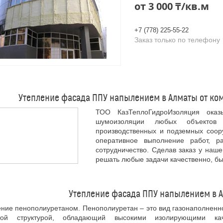
от
3 000 ₸/кв.м
+7 (778) 225-55-22
Заказ только по телефону
Утепление фасада ППУ напылением в Алматы от ко
ТОО КазТеплоГидроИзоляция оказ
шумоизоляции любых объектов 
производственных и подземных соору
оперативное выполнение работ, р
сотрудничество. Сделав заказ у наш
решать любые задачи качественно, бы
Утепление фасада ППУ напылением в А
ние пенополиуретаном. Пенополиуретан – это вид газонаполненн
той структурой, обладающий высокими изолирующими ка