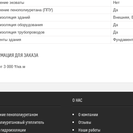
ение эковаты
Нет
ение пенополиуретана (ППУ)
Да
изоляция зданий
Внешняя, 
изоляция оборудования
Да
изоляция трубопроводов
Да
нты здания
Фундамент
МАЦИЯ ДЛЯ ЗАКАЗА
т 3 000 ₸/кв.м
О НАС
ние пенополиуретаном
О компании
олиуретановый утеплитель
Отзывы
 гидроизоляции
Наши работы