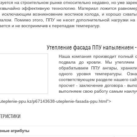
зуется на строительном рынке относительно недавно, но уже заре
резвычайно эффективную технологию. Материал ложится равном
, исключающим возникновение мостиков холода, и хорошо схват
алом. Помимо этого, ППУ не несет дополнительной нагрузки на 
ается и не восприимчив к перепадам температур.
Утепление фасада ППУ напылением - 
Наша компания производит полный с
подвала до кровли. Мы утепляем 
обрабатываем ППУ ангары, хранил
одного уровня температуры. Оз
соответствующем разделе нашего сайт
просчет - заключение договора - вып
выполняем свою работу самым наилуч
//uteplenie-ppu.kz/p67143638-uteplenie-fasada-ppu.html">
ТЕРИСТИКИ
вные атрибуты