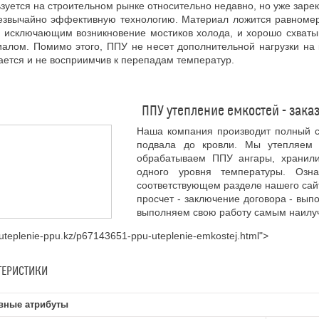
зуется на строительном рынке относительно недавно, но уже заре
резвычайно эффективную технологию. Материал ложится равном
, исключающим возникновение мостиков холода, и хорошо схват
алом. Помимо этого, ППУ не несет дополнительной нагрузки на 
ается и не восприимчив к перепадам температур.
ППУ утепление емкостей - зака
Наша компания производит полный с
подвала до кровли. Мы утепляем 
обрабатываем ППУ ангары, хранил
одного уровня температуры. Оз
соответствующем разделе нашего сайт
просчет - заключение договора - вып
выполняем свою работу самым наилуч
//uteplenie-ppu.kz/p67143651-ppu-uteplenie-emkostej.html">
ТЕРИСТИКИ
вные атрибуты