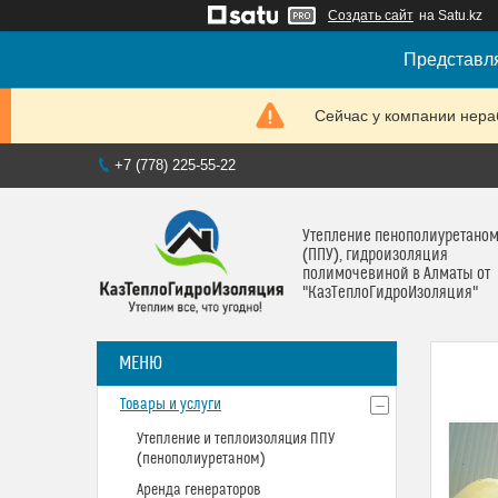
Создать сайт
на Satu.kz
Представля
Сейчас у компании нераб
+7 (778) 225-55-22
Утепление пенополиуретано
(ППУ), гидроизоляция
полимочевиной в Алматы от
"КазТеплоГидроИзоляция"
Товары и услуги
Утепление и теплоизоляция ППУ
(пенополиуретаном)
Аренда генераторов