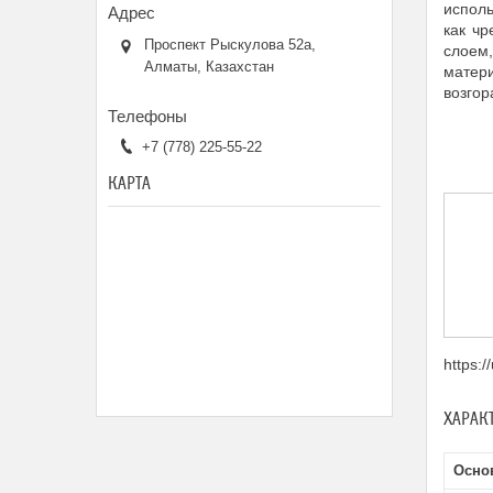
исполь
как ч
Проспект Рыскулова 52а,
слоем
Алматы, Казахстан
матери
возгор
+7 (778) 225-55-22
КАРТА
https:
ХАРАК
Осно