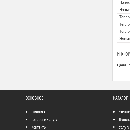
Нанес
Напыл
Тепло
Тепло
Тепло
Элеме
ИНФОР
Цена:
о
ОСНОВНОЕ
КАТАЛОГ
Главная
Утепле
Товары и услуги
Пеноп
Контакты
Услуги