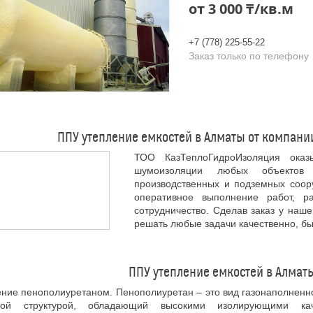
от
3 000 ₸/кв.м
+7 (778) 225-55-22
Заказ только по телефону
ППУ утепление емкостей в Алматы от компан
ТОО КазТеплоГидроИзоляция оказ
шумоизоляции любых объектов 
производственных и подземных соору
оперативное выполнение работ, р
сотрудничество. Сделав заказ у наш
решать любые задачи качественно, бы
ППУ утепление емкостей в Алматы
ние пенополиуретаном. Пенополиуретан – это вид газонаполненн
той структурой, обладающий высокими изолирующими ка