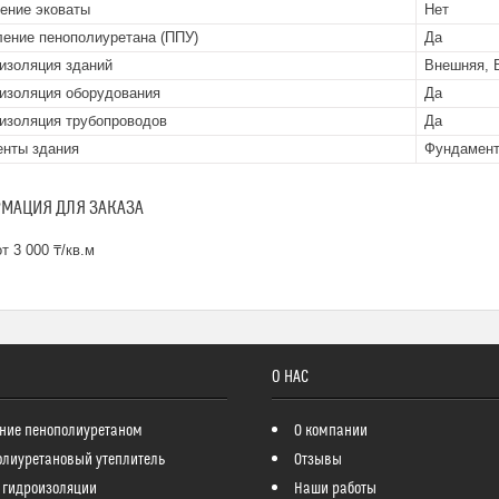
ение эковаты
Нет
ение пенополиуретана (ППУ)
Да
изоляция зданий
Внешняя, 
изоляция оборудования
Да
изоляция трубопроводов
Да
нты здания
Фундамент
МАЦИЯ ДЛЯ ЗАКАЗА
т 3 000 ₸/кв.м
О НАС
ние пенополиуретаном
О компании
олиуретановый утеплитель
Отзывы
 гидроизоляции
Наши работы