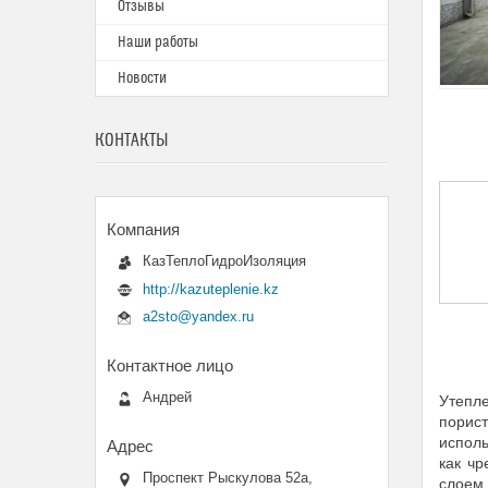
Отзывы
Наши работы
Новости
КОНТАКТЫ
КазТеплоГидроИзоляция
http://kazuteplenie.kz
a2sto@yandex.ru
Андрей
Утепле
порис
исполь
как ч
Проспект Рыскулова 52а,
слоем