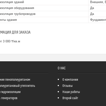
изоляция зданий
Внешняя, 
изоляция оборудования
Да
изоляция трубопроводов
Да
нты здания
Фундамент
МАЦИЯ ДЛЯ ЗАКАЗА
т 3 000 ₸/кв.м
О НАС
ние пенополиуретаном
О компании
олиуретановый утеплитель
Отзывы
 гидроизоляции
Наши работы
 генераторов
Второй сайт