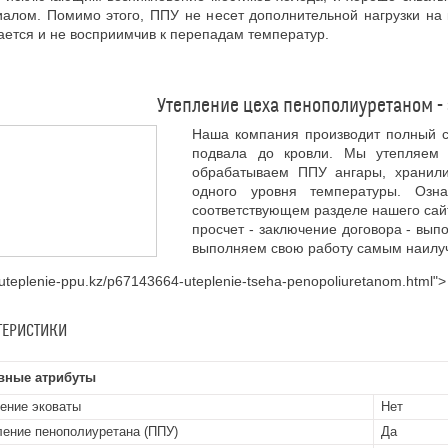
алом. Помимо этого, ППУ не несет дополнительной нагрузки на 
ается и не восприимчив к перепадам температур.
Утепление цеха пенополиуретаном - 
Наша компания производит полный с
подвала до кровли. Мы утепляем 
обрабатываем ППУ ангары, хранил
одного уровня температуры. Оз
соответствующем разделе нашего сайт
просчет - заключение договора - вып
выполняем свою работу самым наилуч
//uteplenie-ppu.kz/p67143664-uteplenie-tseha-penopoliuretanom.html">
ТЕРИСТИКИ
вные атрибуты
ение эковаты
Нет
ение пенополиуретана (ППУ)
Да