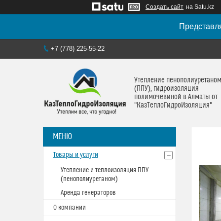
Создать сайт
на Satu.kz
Представля
+7 (778) 225-55-22
Утепление пенополиуретано
(ППУ), гидроизоляция
полимочевиной в Алматы от
"КазТеплоГидроИзоляция"
Товары и услуги
Утепление и теплоизоляция ППУ
(пенополиуретаном)
Аренда генераторов
О компании