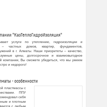
мпании "КазТеплоГидроИзоляция"
ывает услуги по утеплению, гидроизоляции и
– частных домов, квартир, фундаментов,
жений в г. Алматы. Наши приоритеты – качество,
азумные цены, долгосрочное и взаимовыгодное
ей компании, Вы сможете убедиться, что мы умеем
стро и недорого!
лматы - особенности
ой пластмассы с
чествами. ППУ
комендовал себя
ерным и плотным
ывается с любым