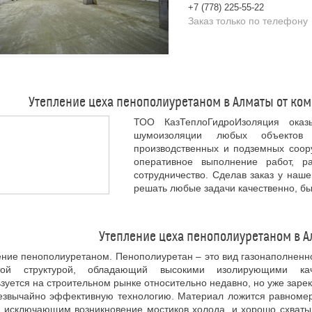
+7 (778) 225-55-22
Заказ только по телефону
Утепление цеха пенополиуретаном в Алматы от ко
ТОО КазТеплоГидроИзоляция оказ
шумоизоляции любых объектов 
производственных и подземных соору
оперативное выполнение работ, р
сотрудничество. Сделав заказ у наш
решать любые задачи качественно, бы
Утепление цеха пенополиуретаном в А
ние пенополиуретаном. Пенополиуретан – это вид газонаполненн
той структурой, обладающий высокими изолирующими ка
зуется на строительном рынке относительно недавно, но уже заре
резвычайно эффективную технологию. Материал ложится равном
, исключающим возникновение мостиков холода, и хорошо схват