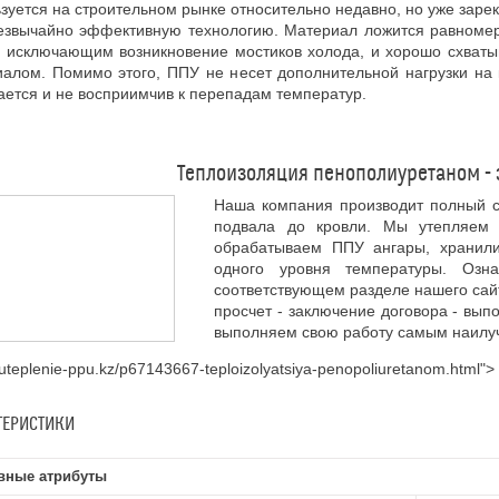
зуется на строительном рынке относительно недавно, но уже заре
резвычайно эффективную технологию. Материал ложится равном
, исключающим возникновение мостиков холода, и хорошо схват
алом. Помимо этого, ППУ не несет дополнительной нагрузки на 
ается и не восприимчив к перепадам температур.
Теплоизоляция пенополиуретаном - 
Наша компания производит полный с
подвала до кровли. Мы утепляем 
обрабатываем ППУ ангары, хранил
одного уровня температуры. Оз
соответствующем разделе нашего сайт
просчет - заключение договора - вып
выполняем свою работу самым наилуч
//uteplenie-ppu.kz/p67143667-teploizolyatsiya-penopoliuretanom.html">
ТЕРИСТИКИ
вные атрибуты