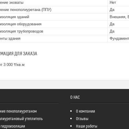
ение эковаты
Нет
ение пенополиуретана (ППУ)
Да
изоляция зданий
Внешняя, 
изоляция оборудования
Да
изоляция трубопроводов
Да
нты здания
Фундамент
МАЦИЯ ДЛЯ ЗАКАЗА
т 3 000 ₸/кв.м
О НАС
ние пенополиуретаном
О компании
олиуретановый утеплитель
Отзывы
 гидроизоляции
Наши работы