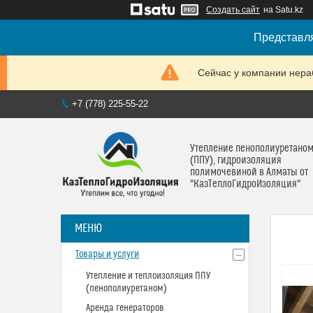
Создать сайт
на Satu.kz
Представля
Сейчас у компании нераб
+7 (778) 225-55-22
Утепление пенополиуретано
(ППУ), гидроизоляция
полимочевиной в Алматы от
"КазТеплоГидроИзоляция"
Товары и услуги
Утепление и теплоизоляция ППУ
(пенополиуретаном)
Аренда генераторов