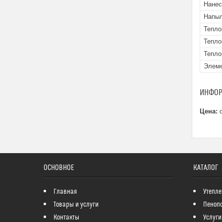
Нанес
Напыл
Тепло
Тепло
Тепло
Элеме
ИНФОР
Цена:
о
ОСНОВНОЕ
КАТАЛОГ
Главная
Утепле
Товары и услуги
Пеноп
Контакты
Услуги