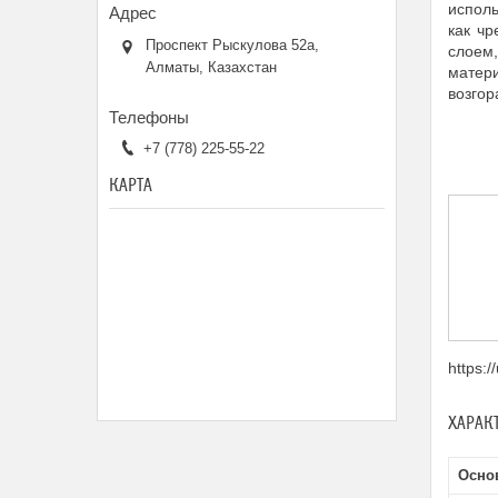
исполь
как ч
Проспект Рыскулова 52а,
слоем
Алматы, Казахстан
матери
возгор
+7 (778) 225-55-22
КАРТА
https:
ХАРАК
Осно