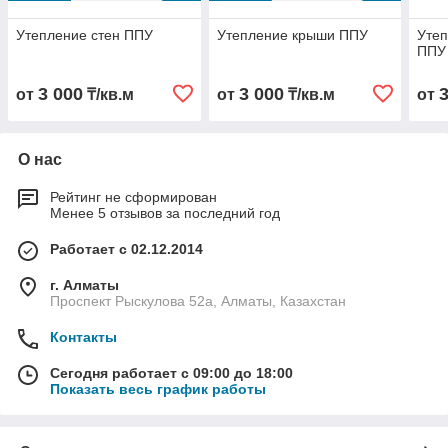
Утепление стен ППУ
Утепление крыши ППУ
Уте
ППУ
3 000
3 000
от
₸/кв.м
от
₸/кв.м
от
О нас
Рейтинг не сформирован
Менее 5 отзывов за последний год
Работает с 02.12.2014
г. Алматы
Проспект Рыскулова 52а, Алматы, Казахстан
Контакты
Сегодня работает с 09:00 до 18:00
Показать весь график работы